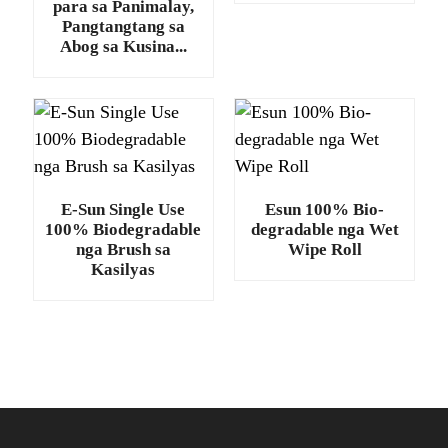
para sa Panimalay,
Pangtangtang sa
Abog sa Kusina...
E-Sun Single Use
Esun 100% Bio-
100% Biodegradable
degradable nga Wet
nga Brush sa
Wipe Roll
Kasilyas
.