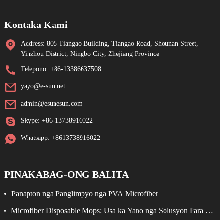
Kontaka Kami
Address: 805 Tiangao Building, Tiangao Road, Shounan Street,
Yinzhou District, Ningbo City, Zhejiang Province
Telepono: +86-13386637508
yayo@e-sun.net
admin@esunesun.com
Skype: +86-13738916022
Whatsapp: +8613738916022
PINAKABAG-ONG BALITA
Panapton nga Panglimpyo nga PVA Microfiber
Microfiber Disposable Mops: Usa ka Yano nga Solusyon Para sa